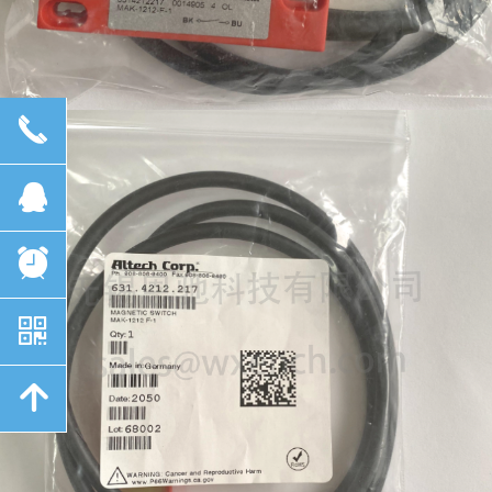
끅
뀩
뀥
낃
녕