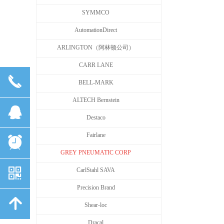
SYMMCO
AutomationDirect
ARLINGTON（阿林顿公司）
CARR LANE
끅
BELL-MARK
ALTECH Bernstein
뀩
Destaco
Fairlane
뀥
GREY PNEUMATIC CORP
낃
CarlStahl SAVA
Precision Brand
녕
Shear-loc
Dracal