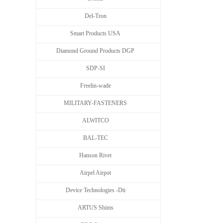
Del-Tron
Smart Products USA
Diamond Ground Products DGP
SDP-SI
Freelin-wade
MILITARY-FASTENERS
ALWITCO
BAL-TEC
Hanson Rivet
Airpel Airpot
Device Technologies -Dti
ARTUS Shims