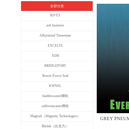
全部分类
RIVET
avk fasteners
ARaymond Tinnerman
EXCELTA
ADB
BRIDGEPORT
Breeze Power-Seal
KWNEL
faultlesscaster脚轮
californiacaster脚轮
Magtork（Magnetic Technologies）
GREY PNE
Blickle（比克力）