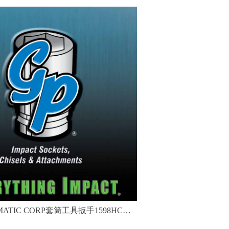
UMATIC CORP套筒工具扳手1598HC六
角驱动器18件套装