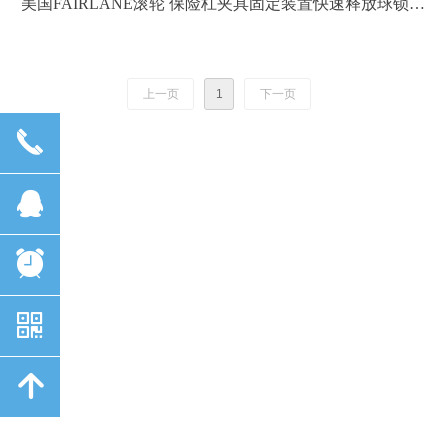
美国FAIRLANE滚轮 保险杠夹具固定装置快速释放球锁销
L型T型BR-2020-60W
上一页
1
下一页
끅
뀩
뀥
낃
녕