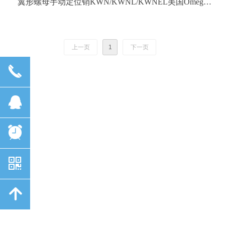
翼形螺母手动定位销KWN/KWNL/KWNEL美国Omega
Technologies 11188
上一页
1
下一页
끅
뀩
뀥
낃
녕